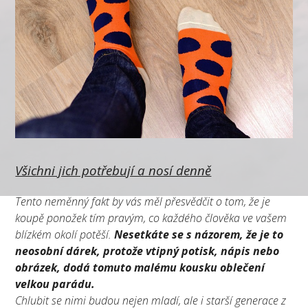
Všichni jich potřebují a nosí denně
Tento neměnný fakt by vás měl přesvědčit o tom, že je
koupě ponožek tím pravým, co každého člověka ve vašem
blízkém okolí potěší.
Nesetkáte se s názorem, že je to
neosobní dárek, protože vtipný potisk, nápis nebo
obrázek, dodá tomuto malému kousku oblečení
velkou parádu.
Chlubit se nimi budou nejen mladí, ale i starší generace z