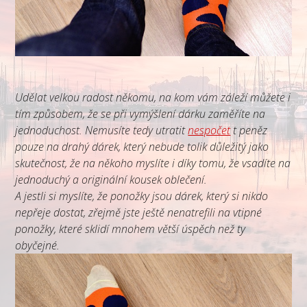
Udělat velkou radost někomu, na kom vám záleží můžete i
tím způsobem, že se při vymýšlení dárku zaměříte na
jednoduchost. Nemusíte tedy utratit
nespočet
t peněz
pouze na drahý dárek, který nebude tolik důležitý jako
skutečnost, že na někoho myslíte i díky tomu, že vsadíte na
jednoduchý a originální kousek oblečení.
A jestli si myslíte, že ponožky jsou dárek, který si nikdo
nepřeje dostat, zřejmě jste ještě nenatrefili na
vtipné
ponožky
, které sklidí mnohem větší úspěch než ty
obyčejné.