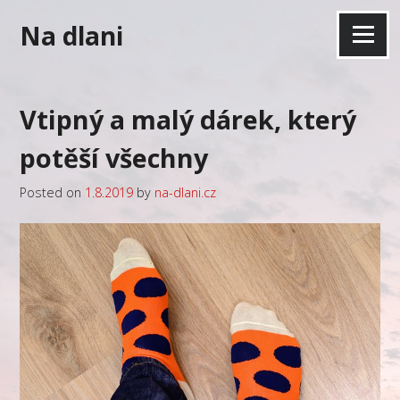
Skip
Na dlani
to
Menu
content
Vtipný a malý dárek, který
potěší všechny
Posted on
1.8.2019
by
na-dlani.cz