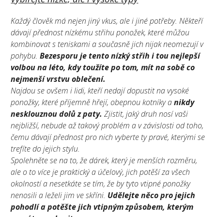
Každý člověk má nejen jiný vkus, ale i jiné potřeby. Někteří
dávají přednost nízkému střihu ponožek, které můžou
kombinovat s teniskami a současně jich nijak neomezují v
pohybu.
Bezesporu je tento nízký střih i tou nejlepší
volbou na léto, kdy toužíte po tom, mít na sobě co
nejmenší vrstvu oblečení.
Najdou se ovšem i lidi, kteří nedají dopustit na vysoké
ponožky, které příjemně hřejí, obepnou kotníky a
nikdy
nesklouznou dolů z paty.
Zjistit, jaký druh nosí vaši
nejbližší, nebude až takový problém a v závislosti od toho,
čemu dávají přednost pro nich vyberte ty pravé, kterými se
trefíte do jejich stylu.
Spolehněte se na to, že dárek, který je menších rozměru,
ale o to více je praktický a účelový, jich potěší za všech
okolností a nesetkáte se tím, že by tyto vtipné ponožky
nenosili a leželi jim ve skříni.
Udělejte něco pro jejich
pohodlí a potěšte jich vtipným způsobem, kterým