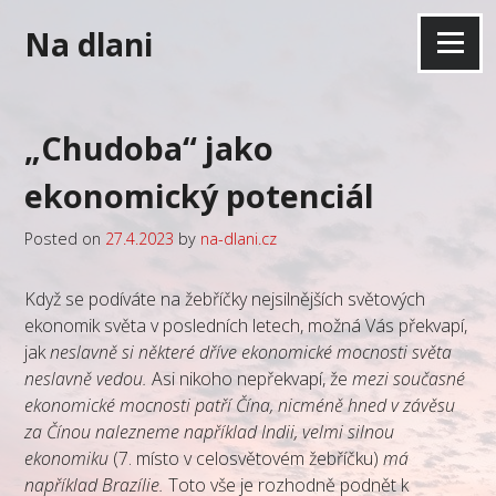
Skip
Na dlani
to
Menu
content
„Chudoba“ jako
ekonomický potenciál
Posted on
27.4.2023
by
na-dlani.cz
Když se podíváte na žebříčky nejsilnějších světových
ekonomik světa v posledních letech, možná Vás překvapí,
jak
neslavně si některé dříve ekonomické mocnosti světa
neslavně vedou.
Asi nikoho nepřekvapí, že
mezi současné
ekonomické mocnosti patří Čína, nicméně hned v závěsu
za Čínou nalezneme například Indii, velmi silnou
ekonomiku
(7. místo v celosvětovém žebříčku)
má
například Brazílie.
Toto vše je rozhodně podnět k