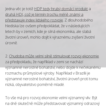
Jedna věc je totiž
HDP tedy hrubý domácí produkt
a
druhá HDI, což je termín trochu méně známý a
představuje index lidského rozvoje
. Z dlouhodobého
hlediska lze ovšem předpokládat, že v následujících
letech by v zemích, kde je silná ekonomika, ale slabá
životní úroveň, mohlo dojít k výraznému zvýšení životní
úrovně.
2.
Chudoba může velmi silně stimulovat rozvoj ekonomie
za předpokladu, že například v zemi se nachází
významné nerostné bohatství, nebo dojde k nečekanému
rozmachu průmyslové výroby. Například v Brazílii je
významné nerostné bohatství, životní úroveň proti tomu
nízká, obyvatelstvo poměrně mladé.
To vše má pro rozvoj ekonomie velmi významný vliv. Být
na dně skutečně může představovat významný odrazový