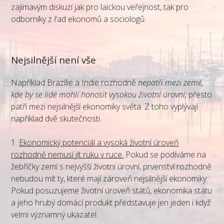
zajímavým diskuzí jak pro laickou veřejnost, tak pro
odborníky z řad ekonomů a sociologů.
Nejsilnější není vše
Například Brazílie a Indie rozhodně
nepatří mezi země,
kde by se lidé mohli honosit vysokou životní úrovní,
přesto
patří mezi nejsilnější ekonomiky světa. Z toho vyplývají
například dvě skutečnosti.
1.
Ekonomický potenciál a vysoká životní úroveň
rozhodně nemusí jít ruku v ruce.
Pokud se podíváme na
žebříčky zemí s nejvyšší životní úrovní, prvenství rozhodně
nebudou mít ty, které mají zároveň nejsilnější ekonomiky.
Pokud posuzujeme životní úroveň států, ekonomika státu
a jeho hrubý domácí produkt představuje jen jeden i když
velmi významný ukazatel.