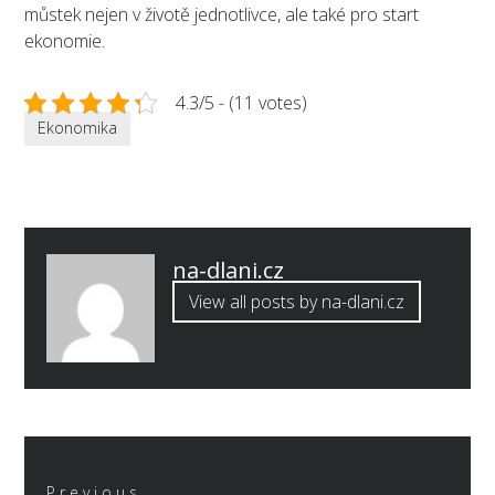
můstek nejen v životě jednotlivce, ale také pro start
ekonomie.
4.3/5 - (11 votes)
Ekonomika
Published
na-dlani.cz
by
View all posts by na-dlani.cz
Navigace
pro
Previous