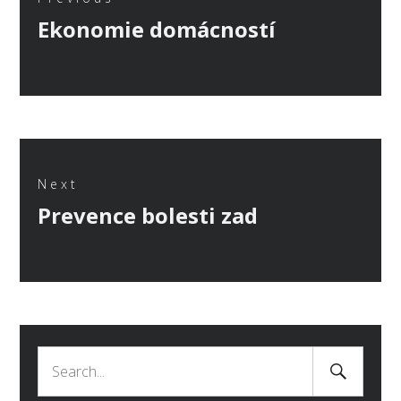
Previous
Ekonomie domácností
příspěvek
post:
Next
Next
Prevence bolesti zad
post:
Search
Search
Submit
for: