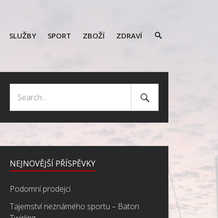
SEARCH
SLUŽBY
SPORT
ZBOŽÍ
ZDRAVÍ
TOGGLE
Search
Search
Submit
for:
NEJNOVĚJŠÍ PŘÍSPĚVKY
Podomní prodejci
Tajemství neznámého sportu – Baton