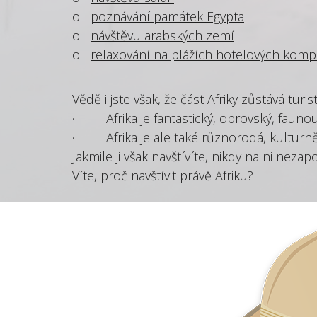
o
poznávání památek Egypta
o
návštěvu arabských zemí
o
relaxování na plážích hotelových komp
Věděli jste však, že část Afriky zůstává turis
· Afrika je fantastický, obrovský, faunou 
· Afrika je ale také různorodá, kulturně
Jakmile ji však navštívíte, nikdy na ni neza
Víte, proč navštívit právě Afriku?