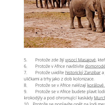
5. Protože zde žijí
vysocí Masajové
, kte
6. Protože v Africe navštívíte
domorodé
7. Protože uvidíte
historický Zanzibar
a 
uličkami a trhy jako z dob kolonizace.
8. Protože se v Africe nalézají
korálové 
9. Protože se v Africe budete plavit lod
krokodýly a pod ohromující kaskády
Murch
10. Protože se poplavíte opět na lodi me