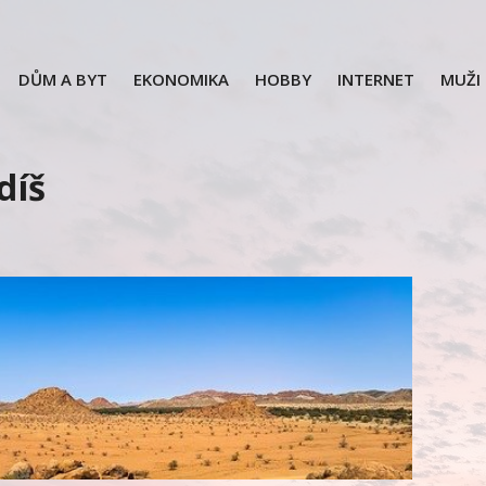
DŮM A BYT
EKONOMIKA
HOBBY
INTERNET
MUŽI
díš