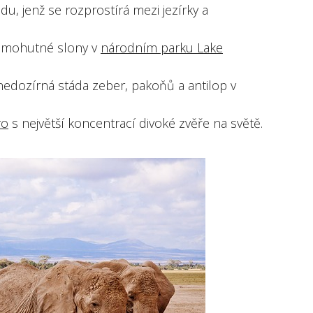
u, jenž se rozprostírá mezi jezírky a
i mohutné slony v
národním parku Lake
edozírná stáda zeber, pakoňů a antilop v
ro
s největší koncentrací divoké zvěře na světě.