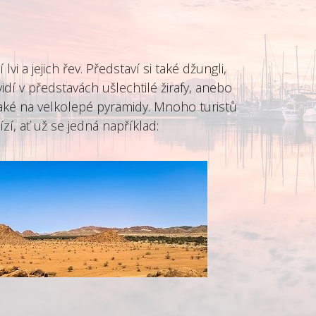
í lvi a jejich řev. Představí si také džungli,
dí v představách ušlechtilé žirafy, anebo
ké na velkolepé pyramidy. Mnoho turistů
bízí, ať už se jedná například: