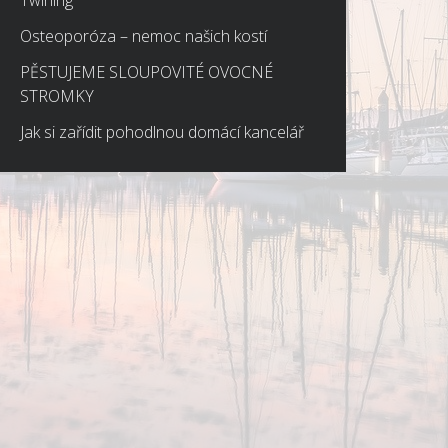
Twirling
Osteoporóza – nemoc našich kostí
PĚSTUJEME SLOUPOVITÉ OVOCNÉ
STROMKY
Jak si zařídit pohodlnou domácí kancelář