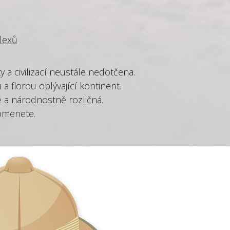
lexů
ty a civilizací neustále nedotčena.
a florou oplývající kontinent.
 a národnostně rozličná.
pomenete.