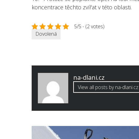
koncentrace těchto zvířat v této oblasti.
5/5 - (2 votes)
Dovolená
Published
na-dlani.cz
by
View all posts by na-dlani.cz
Navigace