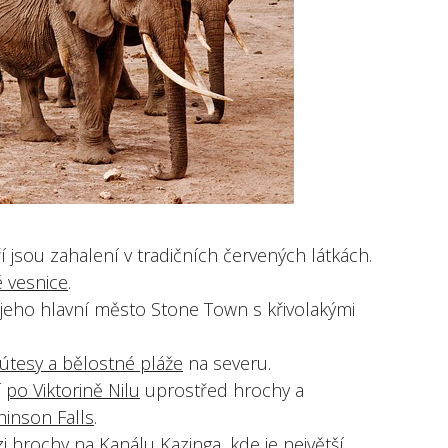
ří jsou zahalení v tradičních červených látkách.
 vesnice
.
jeho hlavní město Stone Town s křivolakými
útesy a bělostné pláže
na severu.
í
po Viktorině Nilu
uprostřed hrochy a
inson Falls
.
zi hrochy na
Kanálu Kazinga
, kde je největší