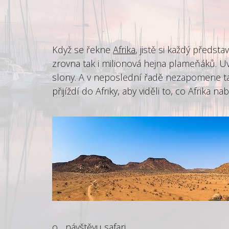
Když se řekne
Afrika
, jistě si každý představ
zrovna tak i milionová hejna plameňáků. Uvi
slony. A v neposlední řadě nezapomene ta
přijíždí do
Afriky
, aby viděli to, co Afrika na
o
návštěvu safari