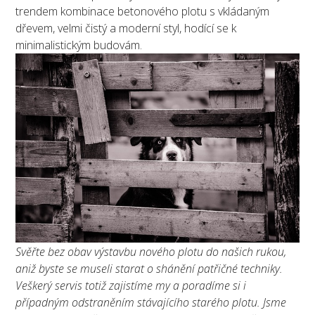
trendem kombinace betonového plotu s vkládaným
dřevem, velmi čistý a moderní styl, hodící se k
minimalistickým budovám.
Svěřte bez obav výstavbu nového plotu do našich rukou,
aniž byste se museli starat o shánění patřičné techniky.
Veškerý servis totiž zajistíme my a poradíme si i
případným odstraněním stávajícího starého plotu. Jsme