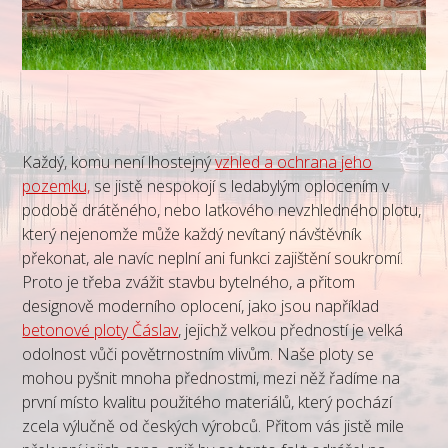
Každý, komu není lhostejný
vzhled a ochrana jeho
pozemku,
se jistě nespokojí s ledabylým oplocením v
podobě drátěného, nebo laťkového nevzhledného plotu,
který nejenomže může každý nevítaný návštěvník
překonat, ale navíc neplní ani funkci zajištění soukromí.
Proto je třeba zvážit stavbu bytelného, a přitom
designově moderního oplocení, jako jsou například
betonové ploty Čáslav
, jejichž velkou předností je velká
odolnost vůči povětrnostním vlivům. Naše ploty se
mohou pyšnit mnoha přednostmi, mezi něž řadíme na
první místo kvalitu použitého materiálů, který pochází
zcela výlučně od českých výrobců. Přitom vás jistě mile