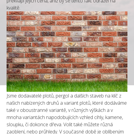
překvapí jejich cena, aniž by se tento fakt odrážel na
kvalitě.
Jsme dodavatelé plotů, pergol a dalších staveb na klíč z
našich nabízených druhů a variant plotů, které dodáváme
také v oboustranné variantě, v různých výškách a v
mnoha variantách napodobujících vzhled cihly, kamene,
sloupku, či dokonce dřeva. Volit také můžete různá
zaoblení, nebo průhledy. V současné době je oblíbeným