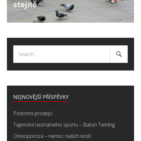
stejně
Search
Search
Submit
for:
NEJNOVĚJŠÍ PŘÍSPĚVKY
Podomní prodejci
Tajemství neznámého sportu – Baton Twirling
Osteoporóza – nemoc našich kostí