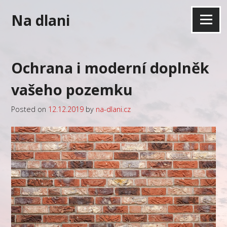
Skip
Na dlani
to
Menu
content
Ochrana i moderní doplněk
vašeho pozemku
Posted on
12.12.2019
by
na-dlani.cz