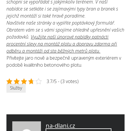
schopni se vypořádat s jakýmkoliv terénem. V naší
nabídce se setkáte i se zajímavými typy bran a branek s
jejichž montáží si také hravě poradíme.
Navštivte naše stránky a vyplňte poptávkový formulář.
Obratem vám se s vámi spojíme ohledně upřesnění vašich
požadavků.
Využijte naší únorové nabídky patnácti
procentní slevy na montáž plotu a dopravu zdarma při
odběru a montáži od sta běžných metrů plotu.
Přivítejte jaro nově a bezpečně upraveným exteriérem v
podobě kvalitního betonového plotu.
3.7/5 - (3 votes)
Služby
Published
na-dlani.cz