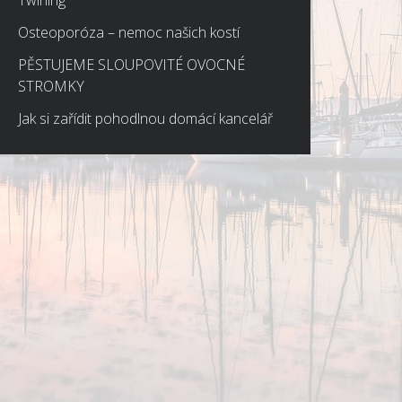
Twirling
Osteoporóza – nemoc našich kostí
PĚSTUJEME SLOUPOVITÉ OVOCNÉ
STROMKY
Jak si zařídit pohodlnou domácí kancelář