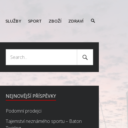
SEARCH
SLUŽBY
SPORT
ZBOŽÍ
ZDRAVÍ
TOGGLE
Search
Search
Submit
for:
NEJNOVĚJŠÍ PŘÍSPĚVKY
Podomní prodejci
Tajemství neznámého sportu – Baton