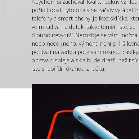
Abychom si zachovali kvalitu pěkný vzhled
pořídit obal. Tyto obaly se začaly vyrábět 
telefony a smart phony. Jelikož sklíčka, kte
velmi citlivá na dotek, tak je téměř jisté, ž
dlouho nevydrží. Nerozbije se vám možná t
nebo něco jiného. Výměna není příliš levná.
podívají na vady a poté vám řeknou částky.
oprava displeje a skla bude dražší než tisíc 
jste si pořídili drahou značku.