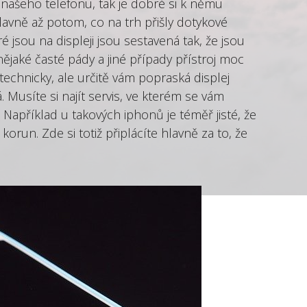
 našeho telefonu, tak je dobré si k němu
hlavně až potom, co na trh přišly dotykové
ré jsou na displeji jsou sestavená tak, že jsou
e nějaké časté pády a jiné případy přístroj moc
echnicky, ale určitě vám popraská displej
 Musíte si najít servis, ve kterém se vám
 Například u takových iphonů je téměř jisté, že
korun. Zde si totiž připlácíte hlavně za to, že