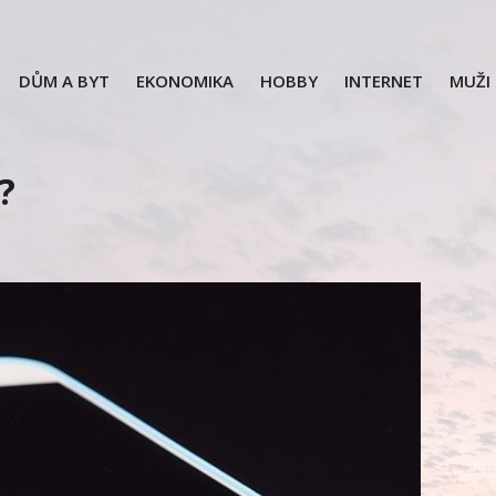
DŮM A BYT
EKONOMIKA
HOBBY
INTERNET
MUŽI
?