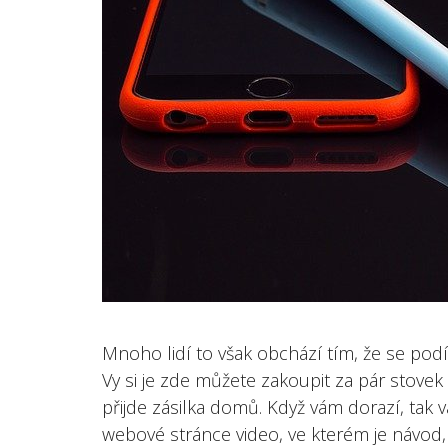
Mnoho lidí to však obchází tím, že se podí
Vy si je zde můžete zakoupit za pár stovek
přijde zásilka domů. Když vám dorazí, tak 
webové stránce video, ve kterém je návod, 