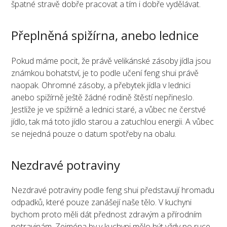
špatné stravě dobře pracovat a tím i dobře vydělávat.
Přeplněná spižírna, anebo lednice
Pokud máme pocit, že právě velikánské zásoby jídla jsou
známkou bohatství, je to podle učení feng shui právě
naopak. Ohromné zásoby, a přebytek jídla v lednici
anebo spižírně ještě žádné rodině štěstí nepřineslo.
Jestliže je ve spižírně a lednici staré, a vůbec ne čerstvé
jídlo, tak má toto jídlo starou a zatuchlou energii. A vůbec
se nejedná pouze o datum spotřeby na obalu.
Nezdravé potraviny
Nezdravé potraviny podle feng shui představují hromadu
odpadků, které pouze zanášejí naše tělo. V kuchyni
bychom proto měli dát přednost zdravým a přírodním
potravinám. Zejména by v kuchyni mělo být vždy po ruce