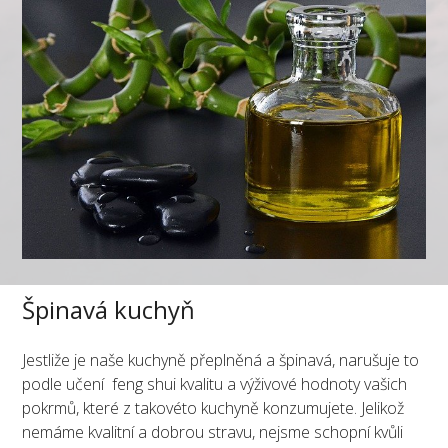
Špinavá kuchyň
Jestliže je naše kuchyně přeplněná a špinavá, narušuje to
podle učení feng shui kvalitu a výživové hodnoty vašich
pokrmů, které z takovéto kuchyně konzumujete. Jelikož
nemáme kvalitní a dobrou stravu, nejsme schopní kvůli