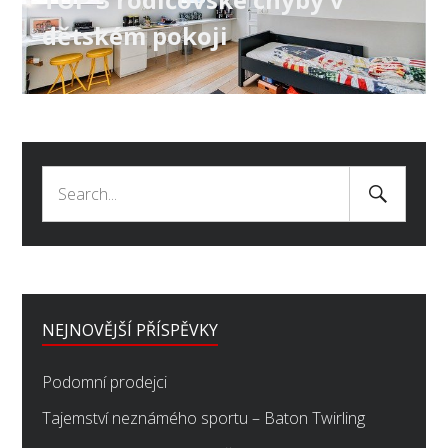
post:
dětském pokoji
Search
Search
Submit
for:
NEJNOVĚJŠÍ PŘÍSPĚVKY
Podomní prodejci
Tajemství neznámého sportu – Baton Twirling