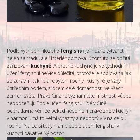
Podle východní filozofie
feng shui
je možné vytvářet
nejen zahradu, ale i interiér domova. K tomuto se počítá i
zařizování
kuchyně
. A přesně kuchyně je ve východním
učení feng shui nejvíce důležitá, protože je spojována jak
se zdravím, tak i blahobytem rodiny. Kuchyně je vždy
ústředním bodem, srdcem celé domácnosti, ve všech
zemích světa. Právě Číňané význam této místnosti vůbec
nepodceňují. Podle učení feng shui lidé v Číně
odpradávna věří, že pokud něco není právě zde v kuchyni
v harmonii, má to velmi výrazný a nedobrý vliv na celou
rodinu. Na co si tedy máme podle učení feng shui v
kuchyni dávat veliký pozor.