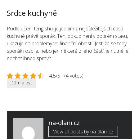
Srdce kuchyně
Podle učení feng shui je jedním z nejdůležitějších částí
kuchyně právě sporák. Ten, pokud není v dobrém stavu,
ukazuje na problémy ve finanční oblasti. Jestliže se tedy
sporák rozbije, nebo jen některá z jeho částí, je nutné jej
nechat ihned spravit.
4.5/5 - (4 votes)
Dům a byt
Published
na-dlani.cz
by
View all posts by na-dlani.cz