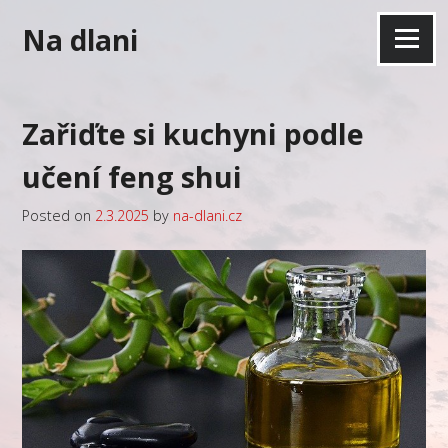
Skip
Na dlani
to
Menu
content
Zařiďte si kuchyni podle
učení feng shui
Posted on
2.3.2025
by
na-dlani.cz