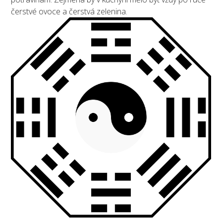
čerstvé ovoce a čerstvá zelenina.