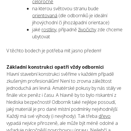
celoročně
na kterou světovou stranu bude
orientovaná
(dle odborníků je ideální
jihovýchodní či jihozápadní orientace)
jaké
rostliny
, případně
živočichy
zde chceme
ubytovat
V těchto bodech je potřeba mít jasno předem!
Základní konstrukci opatří vždy odborníci
Hlavní stavební konstrukci svěříme v každém případě
zkušeným profesionálům! Není to zrovna záležitost
jednoduchá ani levná. Amatérské pokusy by nás stály ve
finále více peněz i času. A hlavně by to bylo riskantní z
hlediska bezpečnosti! Odborník také nejlépe posoudí,
jaký materiál je pro dané místní podmínky nejvhodnější.
Každý má své výhody (i nevýhody). Tak třeba
dřevo
vypadá nejvíce přirozeně, ale může být méně odolné a
vyžaduje náročnější povrchovou úpravu. Nejlehčí a