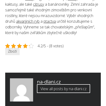
kaktusy, ale také
citrusy
a banánovníky. Zimní zahrada je
samozřejmě také vhodným zimovištěm pro venkovní
rostliny, které nejsou mrazuvzdorné. Výběr vhodných
druhů
akvarijních ryb
a
ptactva
určitě konzultujeme s
odborníky. Vyhneme se tak chovatelským „přešlapům“,
které by našim zvířátkům zbytečně uškodily!
4.2/5 - (8 votes)
Zboží
Published
na-dlani.cz
by
View all posts by na-dlani.cz