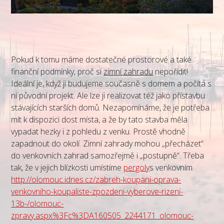
Pokud k tomu máme dostatečné prostorové a také
finanční podmínky, proč si
zimní zahradu
nepořídit!
Ideální je, když ji budujeme současně s domem a počítá s
ní původní projekt. Ale lze ji realizovat též jako přístavbu
stávajících starších domů. Nezapomínáme, že je potřeba
mít k dispozici dost místa, a že by tato stavba měla
vypadat hezky i z pohledu z venku. Prostě vhodně
zapadnout do okolí. Zimní zahrady mohou „přecházet“
do venkovních zahrad samozřejmě i „postupně“. Třeba
tak, že v jejich blízkosti umístíme
pergoly
s venkovním
http://olomouc.idnes.cz/zabreh-koupani-oprava-
venkovniho-koupaliste-zpozdeni-vyberove-rizeni-
13b-/olomouc-
zpravy.aspx%3Fc%3DA160505_2244171_olomouc-