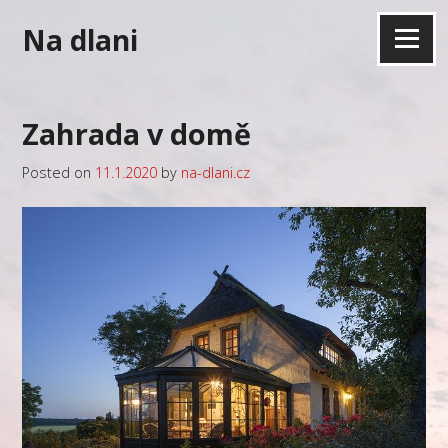
Skip
Na dlani
to
Menu
content
Zahrada v domě
Posted on
11.1.2020
by
na-dlani.cz