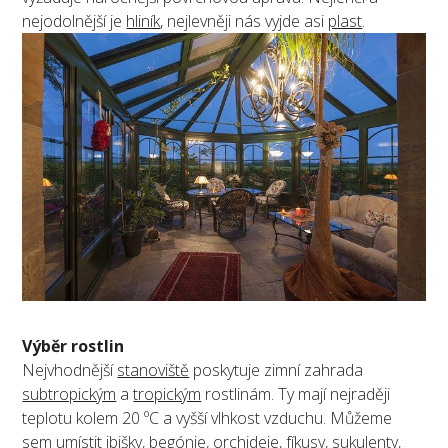
nejodolnější je
hliník
, nejlevněji nás vyjde asi
plast
.
Výběr rostlin
Nejvhodnější
stanoviště
poskytuje zimní zahrada
subtropickým
a
tropickým
rostlinám. Ty mají nejraději
teplotu kolem 20 ºC a vyšší vlhkost vzduchu. Můžeme
sem umístit
ibišky
, begónie, orchideje,
fíkusy
, sukulenty,