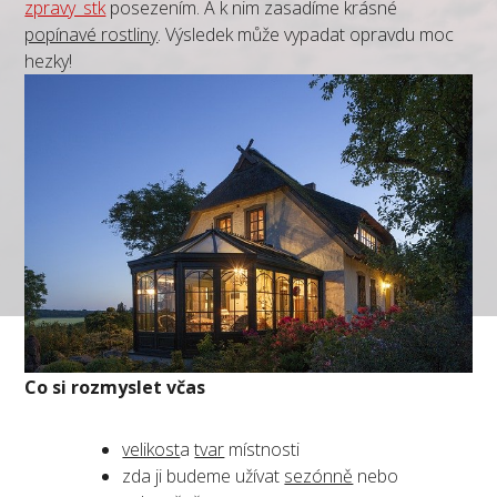
zpravy_stk
posezením. A k nim zasadíme krásné
popínavé rostliny
. Výsledek může vypadat opravdu moc
hezky!
Co si rozmyslet včas
velikost
a
tvar
místnosti
zda ji budeme užívat
sezónně
nebo