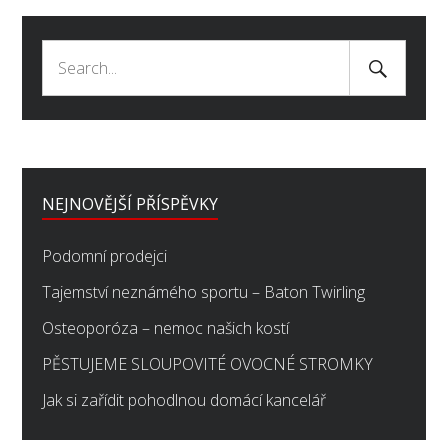
Search
Search
Submit
for:
NEJNOVĚJŠÍ PŘÍSPĚVKY
Podomní prodejci
Tajemství neznámého sportu – Baton Twirling
Osteoporóza – nemoc našich kostí
PĚSTUJEME SLOUPOVITÉ OVOCNÉ STROMKY
Jak si zařídit pohodlnou domácí kancelář