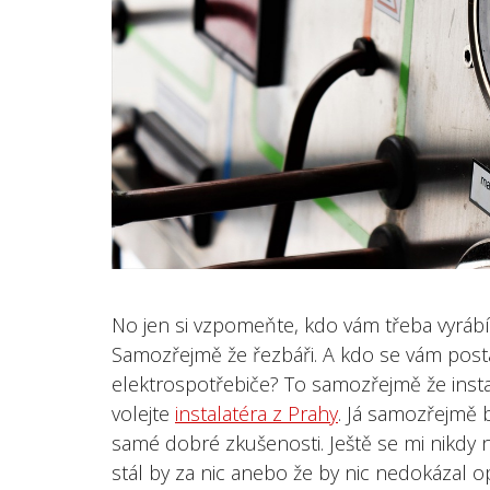
No jen si vzpomeňte, kdo vám třeba vyráb
Samozřejmě že řezbáři. A kdo se vám post
elektrospotřebiče? To samozřejmě že instal
volejte
instalatéra z Prahy
. Já samozřejmě 
samé dobré zkušenosti. Ještě se mi nikdy n
stál by za nic anebo že by nic nedokázal op