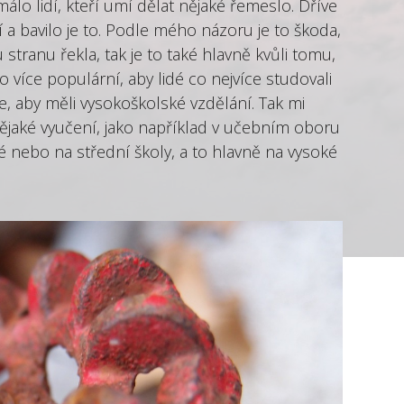
álo lidí, kteří umí dělat nějaké řemeslo. Dříve
í a bavilo je to. Podle mého názoru je to škoda,
stranu řekla, tak je to také hlavně kvůli tomu,
o více populární, aby lidé co nejvíce studovali
e, aby měli vysokoškolské vzdělání. Tak mi
ějaké vyučení, jako například v učebním oboru
ké nebo na střední školy, a to hlavně na vysoké