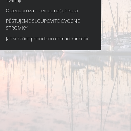
Twirling
Osteoporóza – nemoc našich kostí
PĚSTUJEME SLOUPOVITÉ OVOCNÉ
STROMKY
Jak si zařídit pohodlnou domácí kancelář