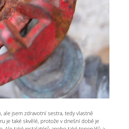
, ale jsem zdravotní sestra, tedy vlastně
u je také skvělé, protože v dnešní době je
o. Ale také instalatérů anebo také topenářů a