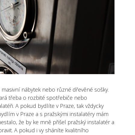
í masivní nábytek nebo různé dřevěné sošky.
ará třeba o rozbité spotřebiče nebo
atéři. A pokud bydlíte v Praze, tak vždycky
bydlím v Praze a s pražskými instalatéry mám
estalo, že by ke mně přišel pražský instalatér a
ravit. A pokud i vy sháníte kvalitního