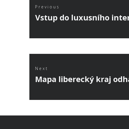
pro
Previous
Previous
Vstup do luxusního inte
příspěvek
post:
Next
Next
Mapa liberecký kraj odh
post: