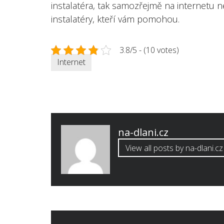
instalatéra, tak samozřejmě na internetu n
instalatéry, kteří vám pomohou.
3.8/5 - (10 votes)
Internet
Published
na-dlani.cz
by
View all posts by na-dlani.cz
Navigace