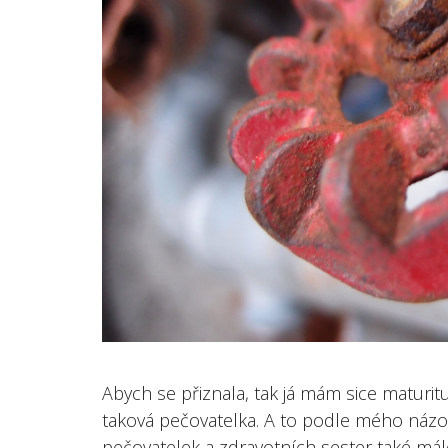
Abych se přiznala, tak já mám sice maturitu
taková pečovatelka. A to podle mého názor
pečovatelek a zdravotních sester také mál