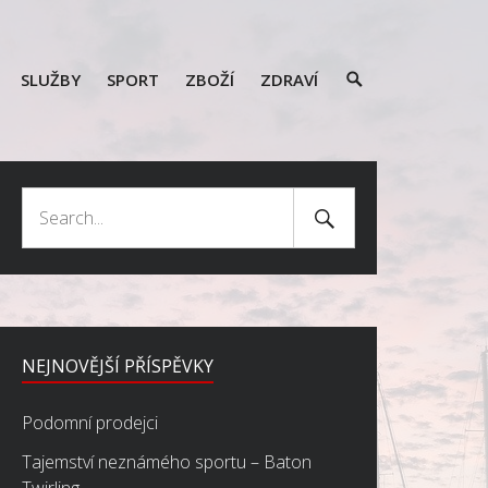
SEARCH
SLUŽBY
SPORT
ZBOŽÍ
ZDRAVÍ
TOGGLE
Search
Search
Submit
for:
NEJNOVĚJŠÍ PŘÍSPĚVKY
Podomní prodejci
Tajemství neznámého sportu – Baton