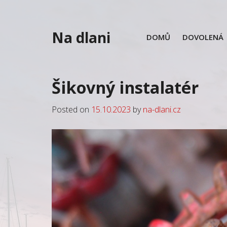
Skip
to
content
Na dlani
DOMŮ
DOVOLENÁ
Šikovný instalatér
Posted on
15.10.2023
by
na-dlani.cz