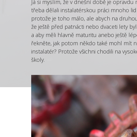
Já si myslím, že v dnešní době je opravdu m
třeba dělali instalatérskou práci mnoho lid
protože je toho málo, ale abych na druhou 
že ještě před patnácti nebo dvaceti lety byl
a aby měli hlavně maturitu anebo ještě lép
řekněte, jak potom někdo také mohl mít n
instalatér? Protože všichni chodili na vyso
školy.