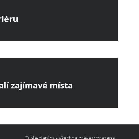
riéru
alí zajímavé místa
© Na-dlani.cz - Všechna práva vyhrazena