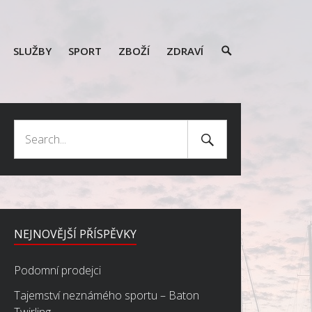
SEARCH
SLUŽBY
SPORT
ZBOŽÍ
ZDRAVÍ
TOGGLE
Search
Search
Submit
for:
NEJNOVĚJŠÍ PŘÍSPĚVKY
Podomní prodejci
Tajemství neznámého sportu – Baton