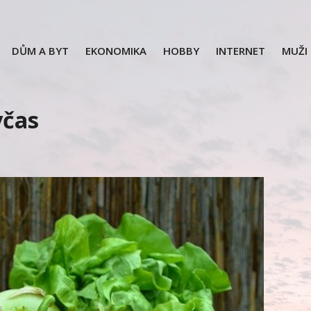
DŮM A BYT
EKONOMIKA
HOBBY
INTERNET
MUŽI
včas