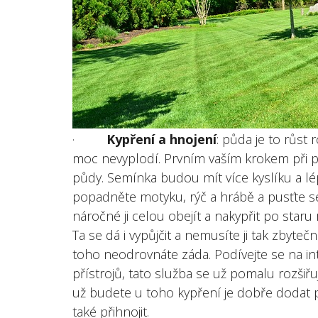
·
Kypření a hnojení
: půda je to růst
moc nevyplodí. Prvním vaším krokem při p
půdy. Semínka budou mít více kyslíku a lép
popadněte motyku, rýč a hrábě a pusťte s
náročné ji celou obejít a nakypřit po staru
Ta se dá i vypůjčit a nemusíte ji tak zbyteč
toho neodrovnáte záda. Podívejte se na i
přístrojů, tato služba se už pomalu rozšiřuj
už budete u toho kypření je dobře dodat p
také přihnojit.