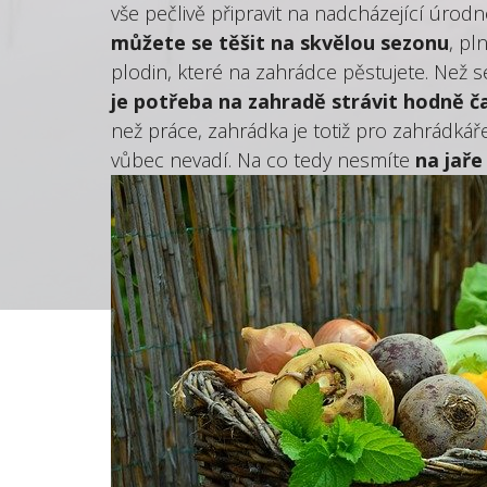
vše pečlivě připravit na nadcházející úrod
můžete se těšit na skvělou sezonu
, pl
plodin, které na zahrádce pěstujete. Než se
je potřeba na zahradě strávit hodně č
než práce, zahrádka je totiž pro zahrádkáře
vůbec nevadí. Na co tedy nesmíte
na jaře