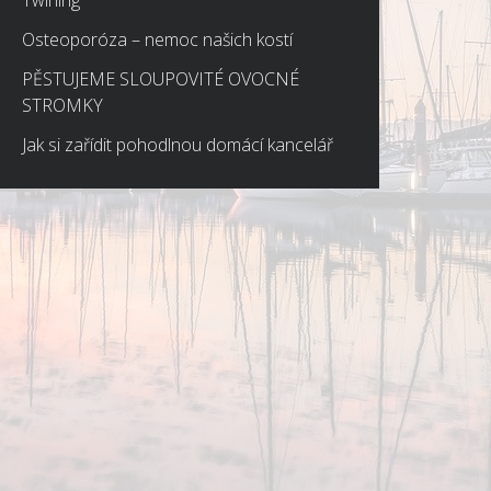
Twirling
Osteoporóza – nemoc našich kostí
PĚSTUJEME SLOUPOVITÉ OVOCNÉ
STROMKY
Jak si zařídit pohodlnou domácí kancelář