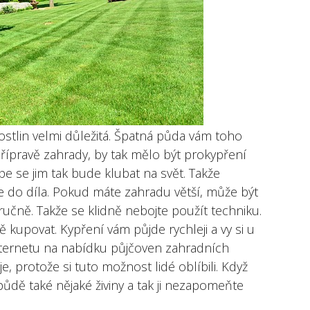
 rostlin velmi důležitá. Špatná půda vám toho
řípravě zahrady, by tak mělo být prokypření
e se jim tak bude klubat na svět. Takže
e do díla. Pokud máte zahradu větší, může být
 ručně. Takže se klidně nebojte použít techniku.
ně kupovat. Kypření vám půjde rychleji a vy si u
nternetu na nabídku půjčoven zahradních
e, protože si tuto možnost lidé oblíbili. Když
ůdě také nějaké živiny a tak ji nezapomeňte