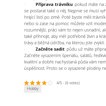
·
Příprava trávníku
: pokud máte na 
se postarat také o něj. Nejprve se musí vy
hnijící listí po zimě. Poté byste měli tráv
nebo si zase na pomoc můžete vzít moderní
rozumnější, práci vám to nejen usnadní, a
také přihnojit, aby měl potřebné živin a kr
trávy a běžná údržba, na kterou jste zvyklí.
·
Začněte sadit
: půdu už máte připra
Začněte vysazením špenátu, salátů, ředkvi
kvalitní a dobře nachystaná půda vám nemů
úspěšnost. Proto se o vysazené plodiny ne
4/5 - (6 votes)
Hobby