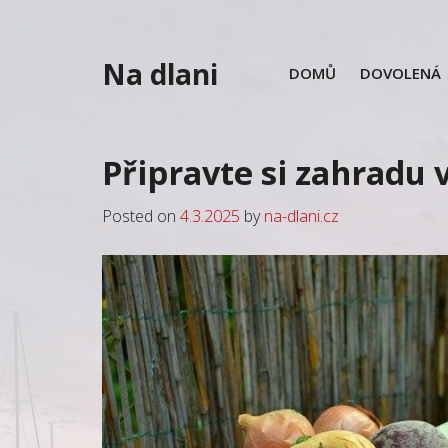
Skip
to
content
Na dlani
DOMŮ
DOVOLENÁ
Připravte si zahradu 
Posted on
4.3.2025
by
na-dlani.cz