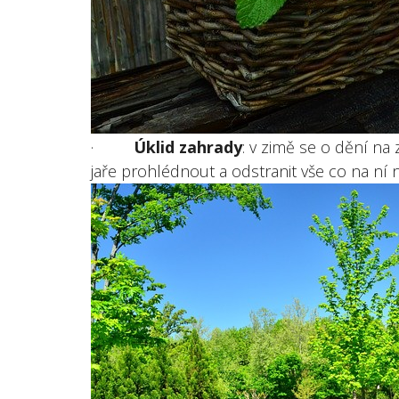
·
Úklid zahrady
: v zimě se o dění na 
jaře prohlédnout a odstranit vše co na ní n