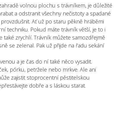
zahradě volnou plochu s trávníkem, je důležité
hrabat a odstranit všechny nečistoty a spadané
ník provzdušnit. Ať už po staru pěkně hráběmi
 techniku. Pokud máte trávník větší, je to i
le také zrychlí. Trávník můžete samozdřejmě
ásně se zelenal. Pak už přijde na řadu sekání
venou a je čas do ní také něco vysadit.
ček, pórku, petržele nebo mrkve. Ale ani
že zajistit stoprocentní pěstitelskou
přestávejte dobře a s láskou starat.