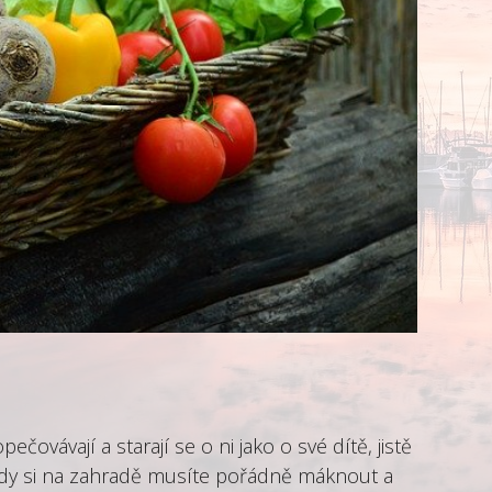
čovávají a starají se o ni jako o své dítě, jistě
, kdy si na zahradě musíte pořádně máknout a