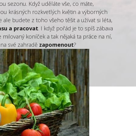
nou sezonu. Když uděláte vše, co máte,
nou krásných rozkvetlých květin a výborných
 ale budete z toho všeho těšit a užívat si léta,
asu a pracovat
. I když pořád je to spíš zábava
 milovaný koníček a tak nějaká ta práce na ní,
na své zahradě
zapomenout
?